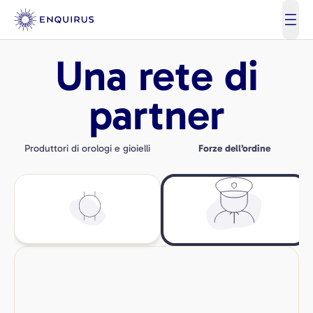
open
Una rete di
partner
Produttori di orologi e gioielli
Forze dell’ordine