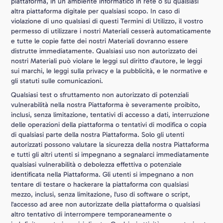
piattaforma, in un ambiente informatico in rete o su qualsiasi
altra piattaforma digitale per qualsiasi scopo. In caso di
violazione di uno qualsiasi di questi Termini di Utilizzo, il vostro
permesso di utilizzare i nostri Materiali cesserà automaticamente
e tutte le copie fatte dei nostri Materiali dovranno essere
distrutte immediatamente. Qualsiasi uso non autorizzato dei
nostri Materiali può violare le leggi sul diritto d'autore, le leggi
sui marchi, le leggi sulla privacy e la pubblicità, e le normative e
gli statuti sulle comunicazioni.
Qualsiasi test o sfruttamento non autorizzato di potenziali
vulnerabilità nella nostra Piattaforma è severamente proibito,
inclusi, senza limitazione, tentativi di accesso a dati, interruzione
delle operazioni della piattaforma o tentativi di modifica o copia
di qualsiasi parte della nostra Piattaforma. Solo gli utenti
autorizzati possono valutare la sicurezza della nostra Piattaforma
e tutti gli altri utenti si impegnano a segnalarci immediatamente
qualsiasi vulnerabilità o debolezza effettiva o potenziale
identificata nella Piattaforma. Gli utenti si impegnano a non
tentare di testare o hackerare la piattaforma con qualsiasi
mezzo, inclusi, senza limitazione, l'uso di software o script,
l'accesso ad aree non autorizzate della piattaforma o qualsiasi
altro tentativo di interrompere temporaneamente o