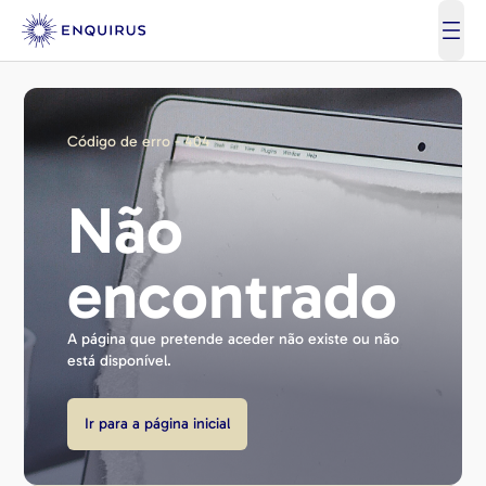
open
Código de erro - 404
Não
encontrado
A página que pretende aceder não existe ou não
está disponível.
Ir para a página inicial